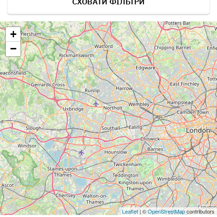
СХОВАТИ ФІЛЬТРИ
+
−
Leaflet
| ©
OpenStreetMap
contributors