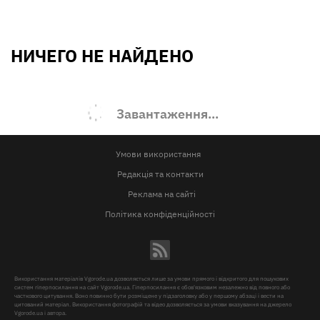
НИЧЕГО НЕ НАЙДЕНО
Завантаження...
Умови використання
Редакція та контакти
Реклама на сайті
Політика конфіденційності
Використання матеріалів Vgorode.ua дозволяється лише за умови прямого і відкритого для пошукових
систем гіперпосилання на сайт Vgorode.ua. Гіперпосилання є обов'язковим незалежно від повного або
часткового цитування. Воно повинно бути розміщене у підзаголовку або у першому абзаці і вести на
цитований матеріал. Використання фотографій та відео дозволяється за умови вказування на джерело
Vgorode.ua і автора.