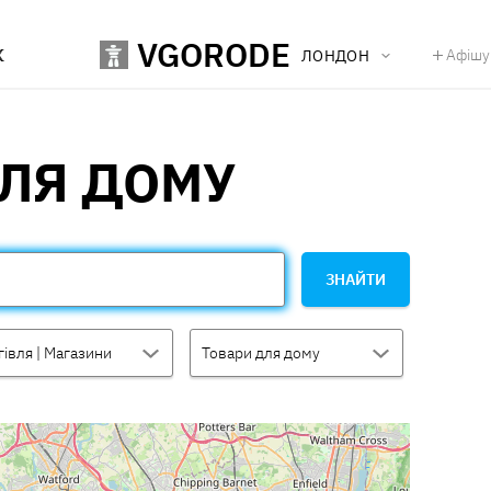
VGORODE
К
Афішу
ЛОНДОН
ЛЯ ДОМУ
ЗНАЙТИ
гівля | Магазини
Товари для дому