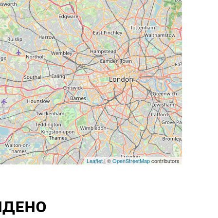
Leaflet
| ©
OpenStreetMap
contributors
ЙДЕНО