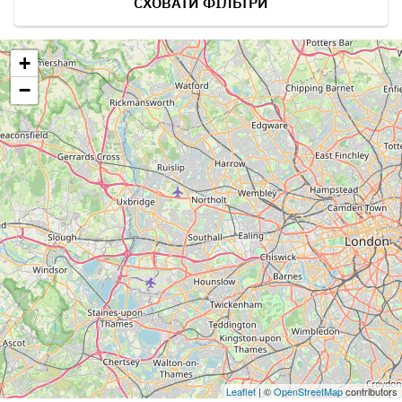
СХОВАТИ ФІЛЬТРИ
+
−
Leaflet
| ©
OpenStreetMap
contributors