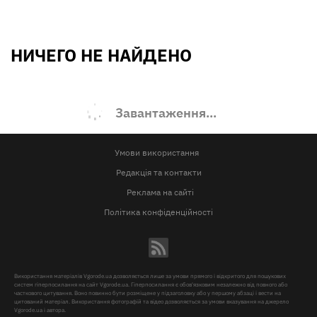
НИЧЕГО НЕ НАЙДЕНО
Завантаження...
Умови використання
Редакція та контакти
Реклама на сайті
Політика конфіденційності
Використання матеріалів Vgorode.ua дозволяється лише за умови прямого і відкритого для пошукових
систем гіперпосилання на сайт Vgorode.ua. Гіперпосилання є обов'язковим незалежно від повного або
часткового цитування. Воно повинно бути розміщене у підзаголовку або у першому абзаці і вести на
цитований матеріал. Використання фотографій та відео дозволяється за умови вказування на джерело
Vgorode.ua і автора.