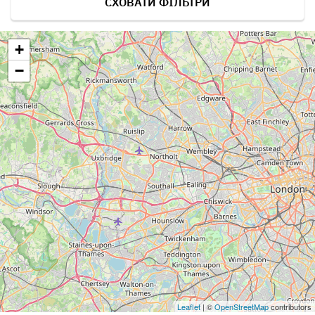
СХОВАТИ ФІЛЬТРИ
+
−
Leaflet
| ©
OpenStreetMap
contributors