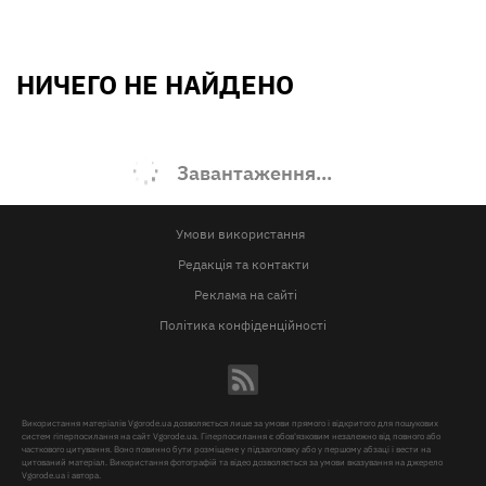
НИЧЕГО НЕ НАЙДЕНО
Завантаження...
Умови використання
Редакція та контакти
Реклама на сайті
Політика конфіденційності
Використання матеріалів Vgorode.ua дозволяється лише за умови прямого і відкритого для пошукових
систем гіперпосилання на сайт Vgorode.ua. Гіперпосилання є обов'язковим незалежно від повного або
часткового цитування. Воно повинно бути розміщене у підзаголовку або у першому абзаці і вести на
цитований матеріал. Використання фотографій та відео дозволяється за умови вказування на джерело
Vgorode.ua і автора.