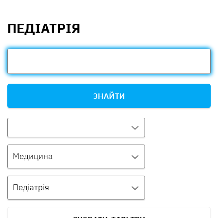
ПЕДІАТРІЯ
ЗНАЙТИ
Медицина
Педіатрія