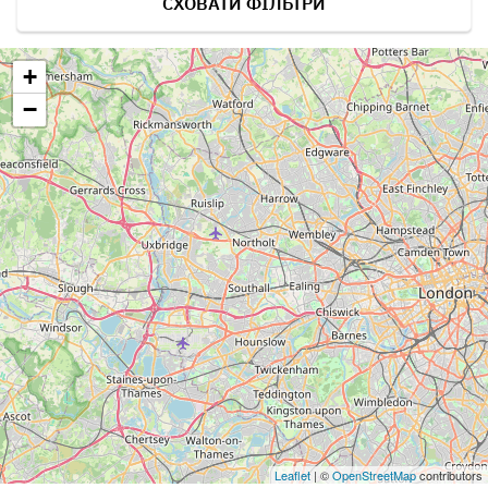
СХОВАТИ ФІЛЬТРИ
+
−
Leaflet
| ©
OpenStreetMap
contributors