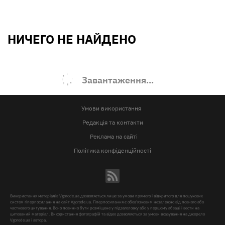
НИЧЕГО НЕ НАЙДЕНО
Завантаження...
Умови використання
Редакція та контакти
Реклама на сайті
Політика конфіденційності
Використання матеріалів Vgorode.ua дозволяється лише за умови прямого і відкритого для пошукових
систем гіперпосилання на сайт Vgorode.ua. Гіперпосилання є обов'язковим незалежно від повного або
часткового цитування. Воно повинно бути розміщене у підзаголовку або у першому абзаці і вести на
цитований матеріал. Використання фотографій та відео дозволяється за умови вказування на джерело
Vgorode.ua і автора.