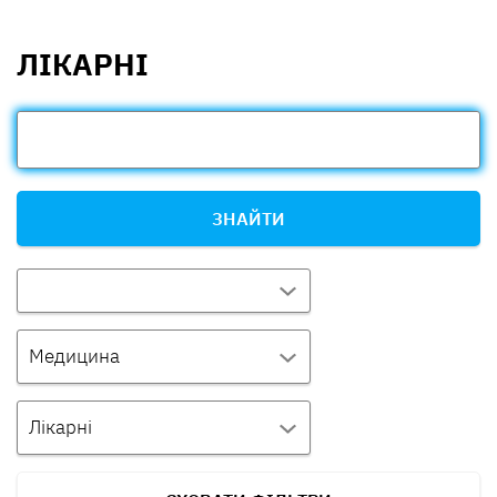
ЛІКАРНІ
ЗНАЙТИ
Медицина
Лікарні