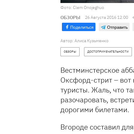
Фото: Clem Onojeghuo
ОБЗОРЫ
26 Августа 2016 12:00
Поделиться
Отправить
Автор: Алиса Кузьменко
ОБЗОРЫ
ДОСТОПРИМЕЧАТЕЛЬНОСТИ
Вестминстерское абб
Оксфорд-стрит – вот 
туристы. Жаль, что т
разочаровать, встре
дорогими билетами.
Вгороде составил для