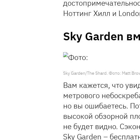
достопримечательнос
Ноттинг Хилл и Londo
Sky Garden вм
Sky Garden/The Shard.
Фото:
Matt Br
Вам кажется, что уви
метрового небоскреба
но вы ошибаетесь. По
высокой обзорной пл
не будет видно. Сэко
Sky Garden – бесплат