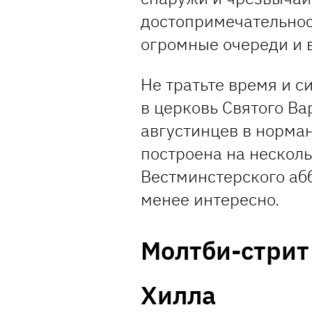
достопримечательност
огромные очереди и в
Не тратьте время и с
в церковь Святого В
августинцев в норман
построена на нескол
Вестминстерского абб
менее интересно.
Молтби-стрит
Хилла