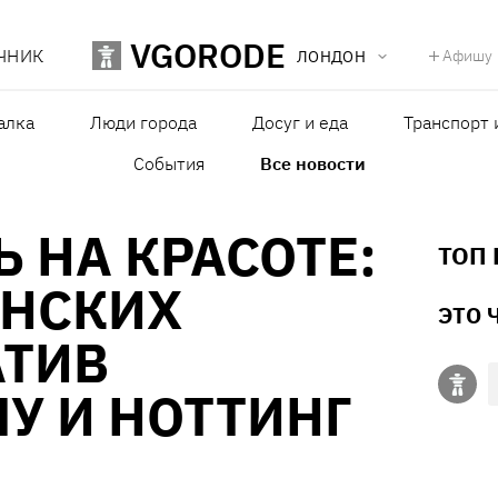
VGORODE
ЧНИК
Афишу
ЛОНДОН
алка
Люди города
Досуг и еда
Транспорт 
События
Все новости
 НА КРАСОТЕ:
ТОП
ОНСКИХ
ЭТО 
АТИВ
У И НОТТИНГ