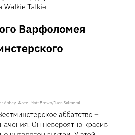
Walkie Talkie.
ого Варфоломея
инстерского
er Abbey. Фото:
Matt Brown/Juan Salmoral
 Вестминстерское аббатство –
значения. Он невероятно красив
о интересен внутри. У этой