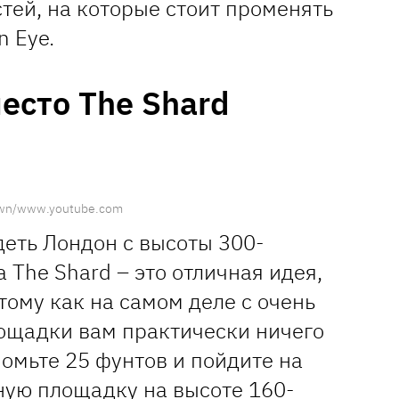
тей, на которые стоит променять
n Eye.
есто The Shard
own/www.youtube.com
деть Лондон с высоты 300-
 The Shard – это отличная идея,
тому как на самом деле с очень
ощадки вам практически ничего
номьте 25 фунтов и пойдите на
ную площадку на высоте 160-