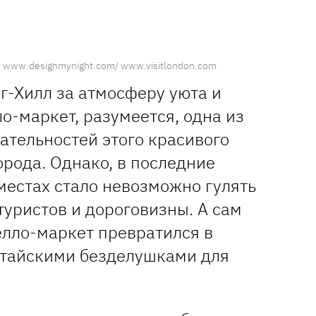
:
www.designmynight.com/ www.visitlondon.com
г-Хилл за атмосферу уюта и
о-маркет, разумеется, одна из
ательностей этого красивого
орода. Однако, в последние
 местах стало невозможно гулять
туристов и дороговизны. А сам
лло-маркет превратился в
итайскими безделушками для