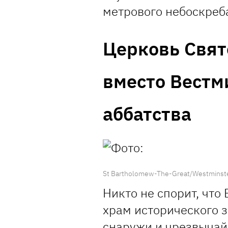
метрового небоскреба 
Церковь Свят
вместо Вестм
аббатства
St Bartholomew-The-Great/Westminst
Никто не спорит, что
храм исторического 
снаружи и чрезвычайн