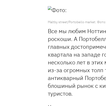
Maltby street/Portobello market. Фото
Все мы любим Ноттин
роскоши. А Портобелл
главных достопримеч
квартала на западе г
несколько лет в этих
из-за огромных толп 
антикварный Портобе
блошиный рынок с к
туристов.