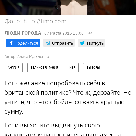
Фото: http://time.com
ЛЮДИ ГОРОДА
07 Марта 2016 15:00
Поделиться
Отправить
Твитнуть
Автор: Алиса Кузьменко
АНГЛИЯ
ВЕЛИКОБРИТАНИЯ
МЭР
ВЫБОРЫ
Есть желание попробовать себя в
британской политике? Что ж, дерзайте. Но
учтите, что это обойдется вам в круглую
сумму.
Если вы хотите выдвинуть свою
кандидатуру на пост члена парламента,