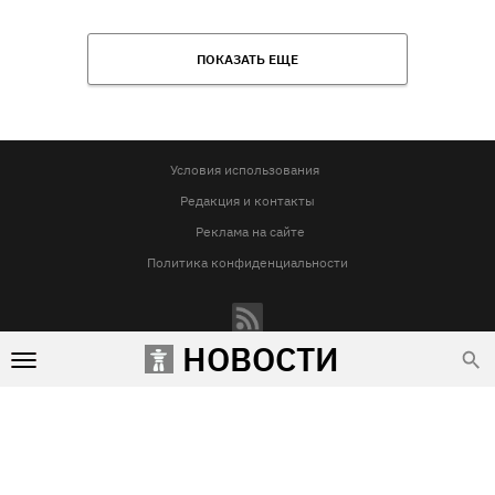
ПОКАЗАТЬ ЕЩЕ
Условия использования
Редакция и контакты
Реклама на сайте
Политика конфиденциальности
НОВОСТИ
Использование материалов Vgorode.ua разрешается только при условии прямой и открытой для поисковых
систем гиперссылки на сайт vgorode.ua. Гиперссылка обязательна вне зависимости от полного либо
частичного цитирования. Она должна быть размещена в подзаголовке или в первом абзаце и вести на
цитируемый материал. Использование фотографий и видео разрешается при условии указания источника
vgorode.ua и автора.
Любое копирование, перепечатка и воспроизведение фотографических произведений и/или
аудиовизуальных произведений правообладателя Getty Images – строго запрещается.
Субъект в сфере онлайн-медиа, Название онлайн-медиа - «VGORODE», Адрес: 02091, місто Київ,
ХАРКІВСЬКЕ ШОСЕ, будинок 172-Б, офіс 208/1, E-mail:
sunlight@mediadim.com.ua
, Телефон: 044-205-43-