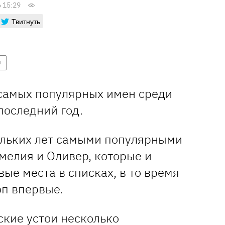
 15:29
Твитнуть
Я
самых популярных имен среди
последний год.
ольких лет самыми популярными
мелия и Оливер, которые и
ые места в списках, в то время
оп впервые.
ские устои несколько