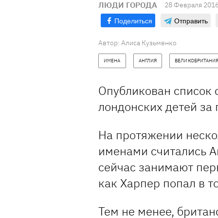
ЛЮДИ ГОРОДА
28 Февраля 2016
Поделиться
Отправить
Автор: Алиса Кузьменко
ИМЕНА
АНГЛИЯ
ВЕЛИКОБРИТАНИ
Опубликован список 
лондонских детей за 
На протяжении неск
именами считались А
сейчас занимают перв
как Харпер попал в т
Тем не менее, британ