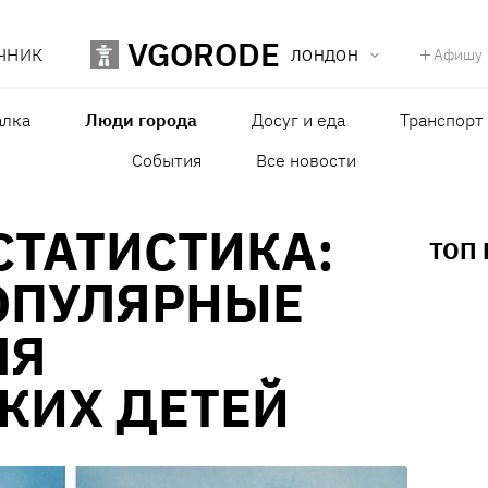
VGORODE
ЧНИК
Афишу
ЛОНДОН
лка
Люди города
Досуг и еда
Транспорт
События
Все новости
СТАТИСТИКА:
ТОП
ОПУЛЯРНЫЕ
ЛЯ
КИХ ДЕТЕЙ