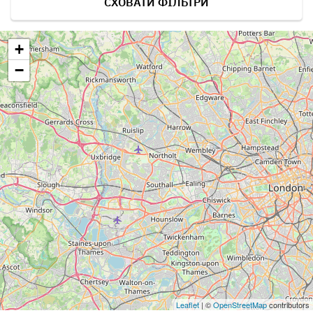
СХОВАТИ ФІЛЬТРИ
+
−
Leaflet
| ©
OpenStreetMap
contributors