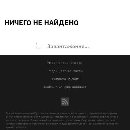
НИЧЕГО НЕ НАЙДЕНО
Завантаження...
Умови використання
Редакція та контакти
Реклама на сайті
Політика конфіденційності
Використання матеріалів Vgorode.ua дозволяється лише за умови прямого і відкритого для пошукових
систем гіперпосилання на сайт Vgorode.ua. Гіперпосилання є обов'язковим незалежно від повного або
часткового цитування. Воно повинно бути розміщене у підзаголовку або у першому абзаці і вести на
цитований матеріал. Використання фотографій та відео дозволяється за умови вказування на джерело
Vgorode.ua і автора.