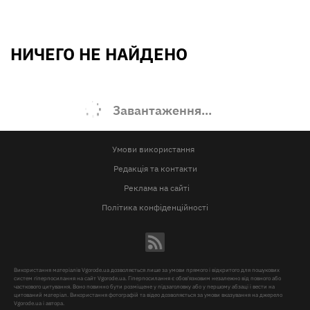
НИЧЕГО НЕ НАЙДЕНО
Завантаження...
Умови використання
Редакція та контакти
Реклама на сайті
Політика конфіденційності
Використання матеріалів Vgorode.ua дозволяється лише за умови прямого і відкритого для пошукових
систем гіперпосилання на сайт Vgorode.ua. Гіперпосилання є обов'язковим незалежно від повного або
часткового цитування. Воно повинно бути розміщене у підзаголовку або у першому абзаці і вести на
цитований матеріал. Використання фотографій та відео дозволяється за умови вказування на джерело
Vgorode.ua і автора.