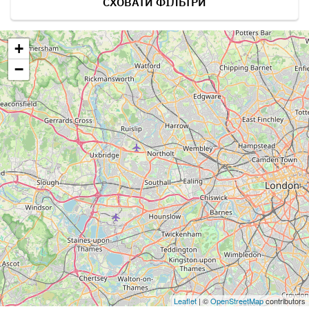
СХОВАТИ ФІЛЬТРИ
+
−
Leaflet
| ©
OpenStreetMap
contributors