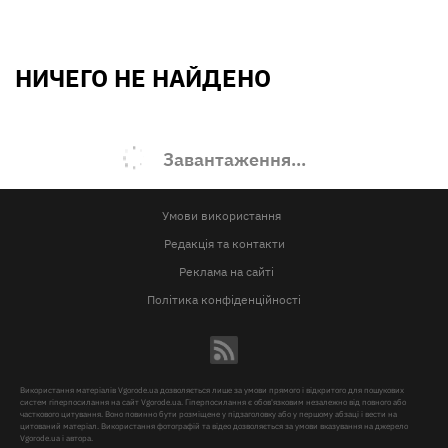
НИЧЕГО НЕ НАЙДЕНО
Завантаження...
Умови використання
Редакція та контакти
Реклама на сайті
Політика конфіденційності
Використання матеріалів Vgorode.ua дозволяється лише за умови прямого і відкритого для пошукових
систем гіперпосилання на сайт Vgorode.ua. Гіперпосилання є обов'язковим незалежно від повного або
часткового цитування. Воно повинно бути розміщене у підзаголовку або у першому абзаці і вести на
цитований матеріал. Використання фотографій та відео дозволяється за умови вказування на джерело
Vgorode.ua і автора.