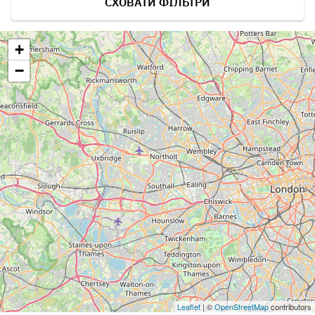
СХОВАТИ ФІЛЬТРИ
+
−
Leaflet
| ©
OpenStreetMap
contributors