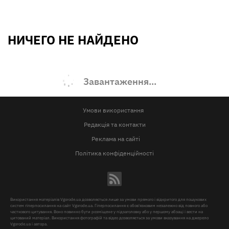
НИЧЕГО НЕ НАЙДЕНО
Завантаження...
Умови використання
Редакція та контакти
Реклама на сайті
Політика конфіденційності
Використання матеріалів Vgorode.ua дозволяється лише за умови прямого і відкритого для пошукових
систем гіперпосилання на сайт Vgorode.ua. Гіперпосилання є обов'язковим незалежно від повного або
часткового цитування. Воно повинно бути розміщене у підзаголовку або у першому абзаці і вести на
цитований матеріал. Використання фотографій та відео дозволяється за умови вказування на джерело
Vgorode.ua і автора.