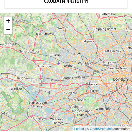
СХОВАТИ ФІЛЬТРИ
+
−
Leaflet
| ©
OpenStreetMap
contributors