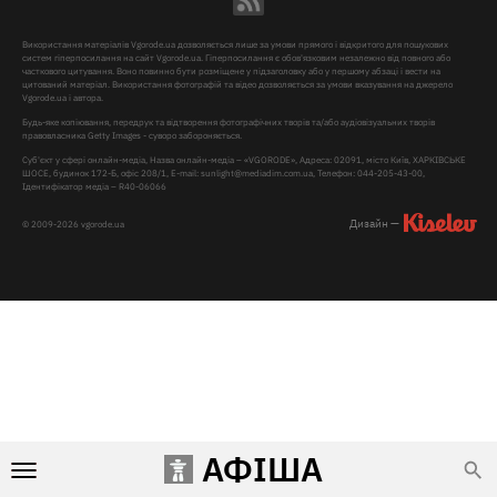
Використання матеріалів Vgorode.ua дозволяється лише за умови прямого і відкритого для пошукових
систем гіперпосилання на сайт Vgorode.ua. Гіперпосилання є обов'язковим незалежно від повного або
часткового цитування. Воно повинно бути розміщене у підзаголовку або у першому абзаці і вести на
цитований матеріал. Використання фотографій та відео дозволяється за умови вказування на джерело
Vgorode.ua і автора.
Будь-яке копіювання, передрук та відтворення фотографічних творів та/або аудіовізуальних творів
правовласника Getty Images - суворо забороняється.
Суб'єкт у сфері онлайн-медіа, Назва онлайн-медіа – «VGORODE», Адреса: 02091, місто Київ, ХАРКІВСЬКЕ
ШОСЕ, будинок 172-Б, офіс 208/1, E-mail:
sunlight@mediadim.com.ua
, Телефон: 044-205-43-00,
Ідентифікатор медіа – R40-06066
Дизайн —
© 2009-2026 vgorode.ua
АФІША