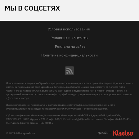
МЫ В СОЦСЕТЯХ
Условия использования
Редакция и контакты
Реклама на сайте
Политика конфиденциальности
Использование материалов Vgorode.ua разрешается только при условии прямой и открытой для поисковых
систем гиперссылки на сайт vgorode.ua. Гиперссылка обязательна вне зависимости от полного либо
частичного цитирования. Она должна быть размещена в подзаголовке или в первом абзаце и вести на
цитируемый материал. Использование фотографий и видео разрешается при условии указания источника
vgorode.ua и автора.
Любое копирование, перепечатка и воспроизведение фотографических произведений и/или
аудиовизуальных произведений правообладателя Getty Images – строго запрещается.
Субъект в сфере онлайн-медиа, Название онлайн-медиа - «VGORODE», Адрес: 02091, місто Київ,
ХАРКІВСЬКЕ ШОСЕ, будинок 172-Б, офіс 208/1, E-mail:
sunlight@mediadim.com.ua
, Телефон: 044-205-43-
00, Идентификатор медиа - R40-06066
Дизайн —
© 2009-2026 vgorode.ua