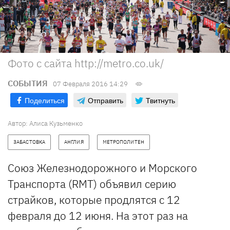
Фото с сайта http://metro.co.uk/
СОБЫТИЯ
07 Февраля 2016 14:29
Поделиться
Отправить
Твитнуть
Автор: Алиса Кузьменко
ЗАБАСТОВКА
АНГЛИЯ
МЕТРОПОЛИТЕН
Союз Железнодорожного и Морского
Транспорта (RMT) объявил серию
страйков, которые продлятся с 12
февраля до 12 июня. На этот раз на