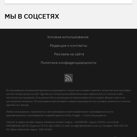
МЫ В СОЦСЕТЯХ
Условия использования
Редакция и контакты
Реклама на сайте
Политика конфиденциальности
Использование материалов Vgorode.ua разрешается только при условии прямой и открытой для поисковых
систем гиперссылки на сайт vgorode.ua. Гиперссылка обязательна вне зависимости от полного либо
частичного цитирования. Она должна быть размещена в подзаголовке или в первом абзаце и вести на
цитируемый материал. Использование фотографий и видео разрешается при условии указания источника
vgorode.ua и автора.
Любое копирование, перепечатка и воспроизведение фотографических произведений и/или
аудиовизуальных произведений правообладателя Getty Images – строго запрещается.
Субъект в сфере онлайн-медиа, Название онлайн-медиа - «VGORODE», Адрес: 02091, місто Київ,
ХАРКІВСЬКЕ ШОСЕ, будинок 172-Б, офіс 208/1, E-mail:
sunlight@mediadim.com.ua
, Телефон: 044-205-43-
00, Идентификатор медиа - R40-06066